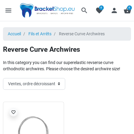
0
0
menu
search
favorite
person
shopping_basket
Accueil
Fils et Arrêts
Reverse Curve Archwires
Reverse Curve Archwires
In this category you can find our superelastic revserse curve
orthodnotic archwires. Please choose the desired archwire size!
favorite_border