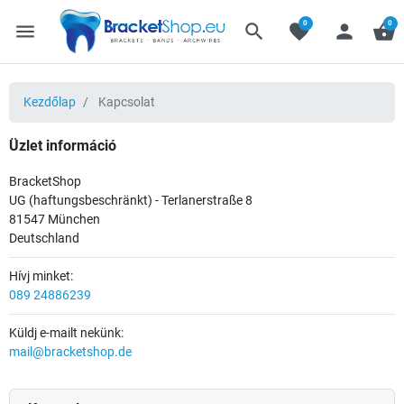
0
0
menu
search
favorite
person
shopping_basket
Kezdőlap
Kapcsolat
Üzlet információ
BracketShop
UG (haftungsbeschränkt) - Terlanerstraße 8
81547 München
Deutschland
Hívj minket:
089 24886239
Küldj e-mailt nekünk:
mail@bracketshop.de