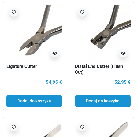
favorite_border
favorite_border
visibility
visibility
Ligature Cutter
Distal End Cutter (Flush
Cut)
54,95 €
52,95 €
Dodaj do koszyka
Dodaj do koszyka
favorite_border
favorite_border