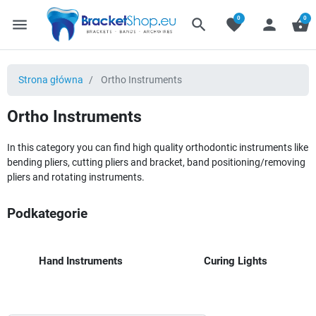
0
0
menu
search
favorite
person
shopping_basket
Strona główna
Ortho Instruments
Ortho Instruments
In this category you can find high quality orthodontic instruments like
bending pliers, cutting pliers and bracket, band positioning/removing
pliers and rotating instruments.
Podkategorie
Hand Instruments
Curing Lights