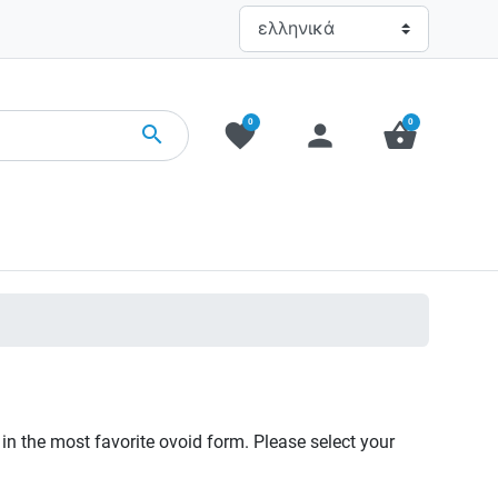
0
0
favorite
person
shopping_basket
search
 in the most favorite ovoid form. Please select your