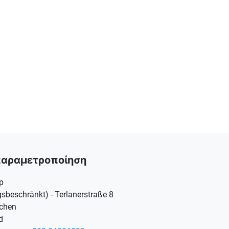
παραμετροποίηση
p
sbeschränkt) - Terlanerstraße 8
chen
d