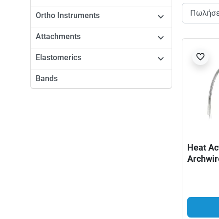
Ortho Instruments

Attachments

favorite_border
Elastomerics

Bands
Heat Ac
Archwir