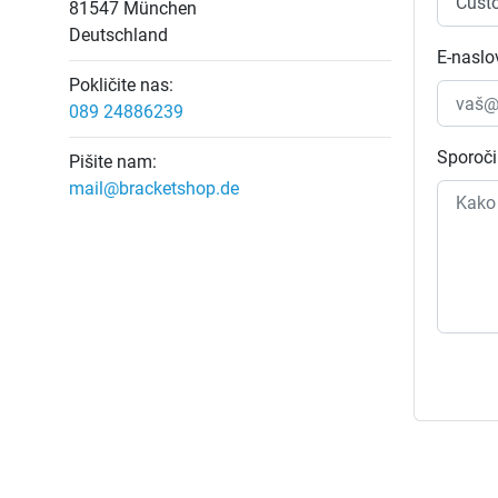
81547 München
Deutschland
E-naslo
Pokličite nas:
089 24886239
Sporoči
Pišite nam:
mail@bracketshop.de