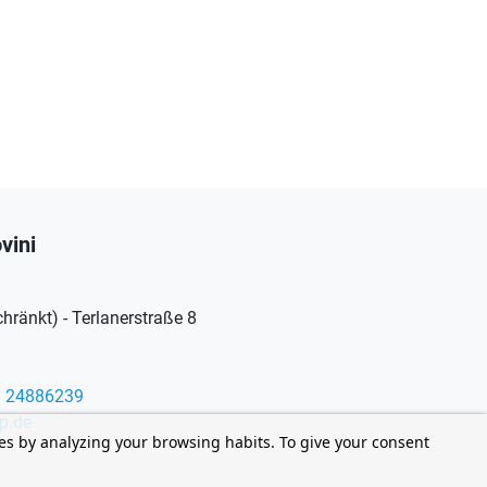
vini
ränkt) - Terlanerstraße 8
9 24886239
p.de
ces by analyzing your browsing habits. To give your consent