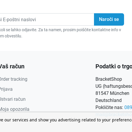
oli se lahko odjavite. Za ta namen, prosim poiščite kontaktne info v
m obvestilu.
Vaš račun
Podatki o trgo
Order tracking
BracketShop
UG (haftungsbesch
Prijava
81547 München
Ustvari račun
Deutschland
Pokličite nas:
08
Moja opozorila
mail@bracketsho
ve our services and show you advertising related to your preferen