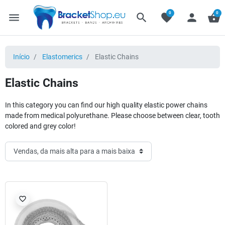
0
0
menu
search
favorite
person
shopping_basket
Início
Elastomerics
Elastic Chains
Elastic Chains
In this category you can find our high quality elastic power chains
made from medical polyurethane. Please choose between clear, tooth
colored and grey color!
favorite_border