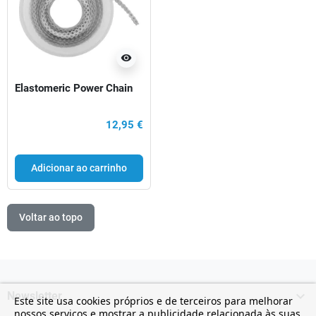
visibility
Elastomeric Power Chain
12,95 €
Adicionar ao carrinho
Voltar ao topo

Newsletter
Este site usa cookies próprios e de terceiros para melhorar
nossos serviços e mostrar a publicidade relacionada às suas