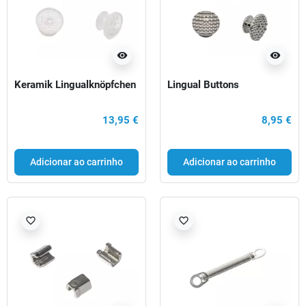
visibility
visibility
Keramik Lingualknöpfchen
Lingual Buttons
13,95 €
8,95 €
Adicionar ao carrinho
Adicionar ao carrinho
favorite_border
favorite_border