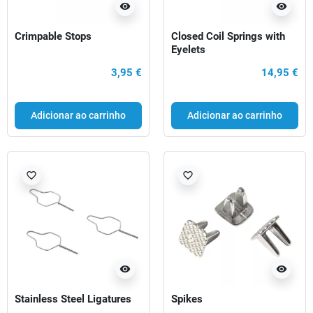
visibility
visibility
Crimpable Stops
Closed Coil Springs with
Eyelets
3,95 €
14,95 €
Adicionar ao carrinho
Adicionar ao carrinho
favorite_border
favorite_border
visibility
visibility
Stainless Steel Ligatures
Spikes