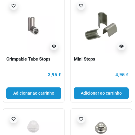
favorite_border
favorite_border
visibility
visibility
Crimpable Tube Stops
Mini Stops
3,95 €
4,95 €
Adicionar ao carrinho
Adicionar ao carrinho
favorite_border
favorite_border