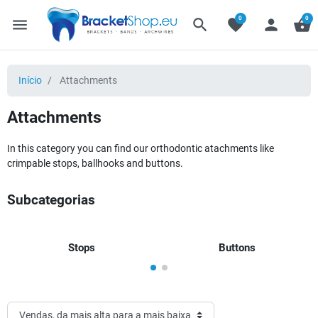
0
0
menu
search
favorite
person
shopping_basket
Início
Attachments
Attachments
In this category you can find our orthodontic atachments like
crimpable stops, ballhooks and buttons.
Subcategorias
Stops
Buttons