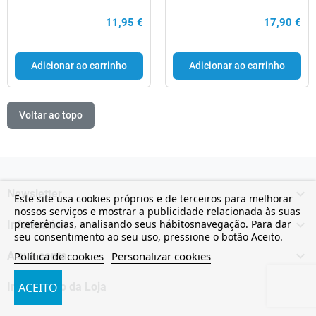
11,95 €
17,90 €
Adicionar ao carrinho
Adicionar ao carrinho
Voltar ao topo

Newsletter
Este site usa cookies próprios e de terceiros para melhorar
nossos serviços e mostrar a publicidade relacionada às suas

preferências, analisando seus hábitosnavegação. Para dar
Information
seu consentimento ao seu uso, pressione o botão Aceito.

Política de cookies
Personalizar cookies
A sua conta

ACEITO
Informação da Loja